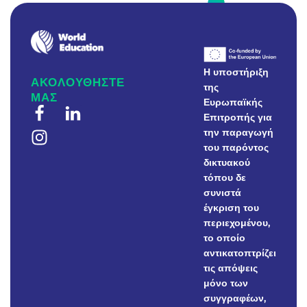
W
E
Real-world education to foster environmental awareness
Η υποστήριξη
ΑΚΟΛΟΥΘΗΣΤΕ
της
ΜΑΣ
Ευρωπαϊκής
Επιτροπής για
την παραγωγή
του παρόντος
δικτυακού
τόπου δε
συνιστά
έγκριση του
περιεχομένου,
το οποίο
αντικατοπτρίζει
τις απόψεις
μόνο των
συγγραφέων,