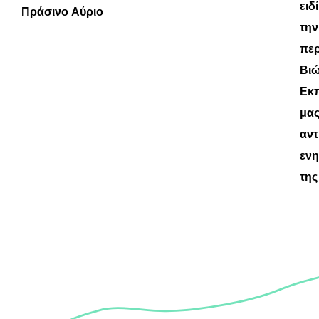
ειδ
Πράσινο Αύριο
την
περ
Βιώ
Εκπ
μας
αντ
ενη
της