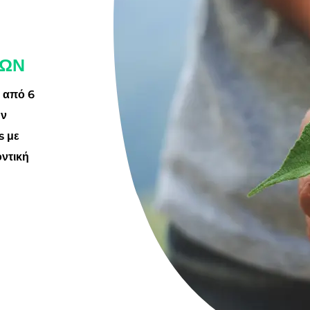
ΚΩΝ
ς από 6
ών
s με
οντική