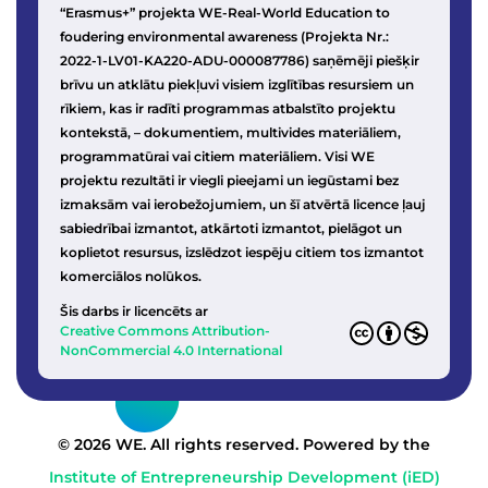
“Erasmus+” projekta WE-Real-World Education to
foudering environmental awareness (Projekta Nr.:
2022-1-LV01-KA220-ADU-000087786) saņēmēji piešķir
brīvu un atklātu piekļuvi visiem izglītības resursiem un
rīkiem, kas ir radīti programmas atbalstīto projektu
kontekstā, – dokumentiem, multivides materiāliem,
programmatūrai vai citiem materiāliem. Visi WE
projektu rezultāti ir viegli pieejami un iegūstami bez
izmaksām vai ierobežojumiem, un šī atvērtā licence ļauj
sabiedrībai izmantot, atkārtoti izmantot, pielāgot un
koplietot resursus, izslēdzot iespēju citiem tos izmantot
komerciālos nolūkos.
Šis darbs ir licencēts ar
Creative Commons Attribution-
NonCommercial 4.0 International
© 2026 WE. All rights reserved. Powered by the
Institute of Entrepreneurship Development (iED)