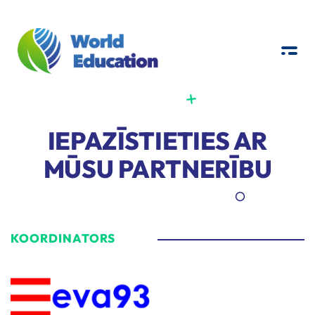
W
E
Real-world education to foster environmental awareness
IEPAZĪSTIETIES AR
MŪSU PARTNERĪBU
KOORDINATORS