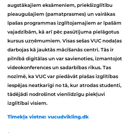
augstākajiem eksāmeniem, priekšizglītību
pieaugušajiem (pamatprasmes) un vairākas
īpašas programmas izglītojamajiem ar īpašām
vajadzībām, kā arī pēc pasūtījuma pielāgotus
kursus uzņēmumiem. Visas sešas VUC nodaļas
darbojas kā jauktās mācīšanās centri. Tās ir
pilnībā digitālas un var savienoties, izmantojot
videokonferences un sadarbības rīkus. Tas
nozīmē, ka VUC var piedāvāt plašas izglītības
iespējas neatkarīgi no tā, kur atrodas studenti,
tādējādi nodrošinot vienlīdzīgu piekļuvi
izglītībai visiem.
Tīmekļa vietne:
vucudvikling.dk