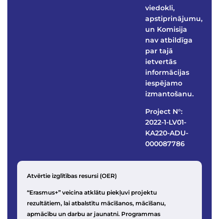
viedokli,
apstiprinājumu,
un Komisija
nav atbildīga
par tajā
ietvertās
informācijas
iespējamo
izmantošanu.
Project N°:
2022-1-LV01-
KA220-ADU-
000087786
Atvērtie izglītības resursi (OER)
“Erasmus+” veicina atklātu piekļuvi projektu
rezultātiem, lai atbalstītu mācīšanos, mācīšanu,
apmācību un darbu ar jaunatni. Programmas