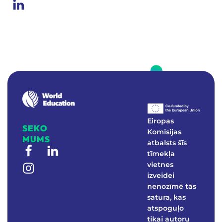
W
E
Real-world education to foster environmental awareness
Eiropas
SEKO
Komisijas
MUMS
atbalsts šīs
tīmekļa
vietnes
izveidei
nenozīmē tās
satura, kas
atspoguļo
tikai autoru