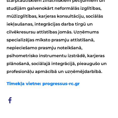
starptautiskiem zinātniskiem pētījumiem un
studijām galvenokārt neformālās izglītības,
mūžizglītības, karjeras konsultāciju, sociālās
iekļaušanas, integrācijas darba tirgū un
cilvēkresursu attīstības jomās. Uzņēmums
specializējas mīksto prasmju attīstīšanā,
nepieciešamo prasmju noteikšanā,
psihometrisko instrumentu izstrādē, karjeras
plānošanā, sociālajā integrācijā, pieaugušo un
profesionāļu apmācībā un uzņēmējdarbībā.
Tīmekļa vietne:
progressus-rc.gr