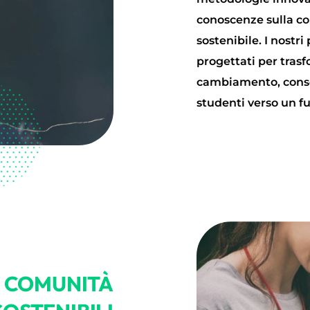
conoscenze sulla co
sostenibile. I nost
progettati per trasf
cambiamento, consen
studenti verso un fu
E COMUNITÀ