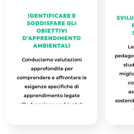
SODDISFARE GLI
OBIETTIVI
D'APPRENDIMENTO
Le
AMBIENTALI
pedagog
Conduciamo valutazioni
stud
approfondite per
miglio
comprendere e affrontare le
co
esigenze specifiche di
as
apprendimento legate
sostenib
all'educazione ambientale
tra gli studenti adulti.
dell'