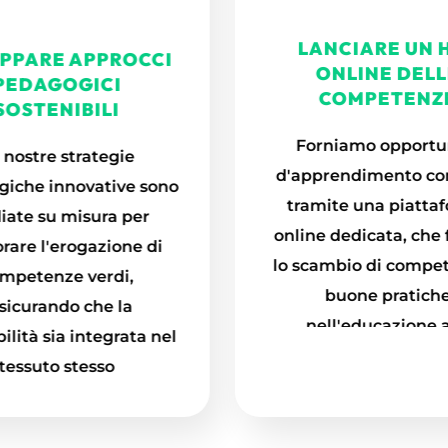
PEDAGOGICI
ONLINE DELL
SOSTENIBILI
COMPETENZ
 nostre strategie
Forniamo opportu
iche innovative sono
d'apprendimento co
iate su misura per
tramite una piatta
rare l'erogazione di
online dedicata, che f
mpetenze verdi,
lo scambio di compe
sicurando che la
buone pratich
ilità sia integrata nel
nell'educazione a
tessuto stesso
competenze ambie
apprendimento degli
adulti.