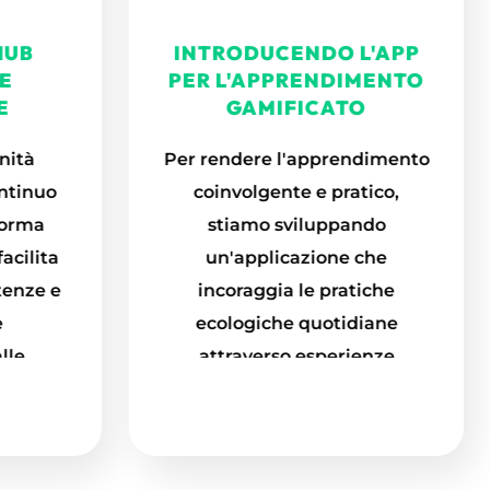
E
PER L'APPRENDIMENTO
E
GAMIFICATO
nità
Per rendere l'apprendimento
ntinuo
coinvolgente e pratico,
forma
stiamo sviluppando
acilita
un'applicazione che
tenze e
incoraggia le pratiche
e
ecologiche quotidiane
lle
attraverso esperienze
ntali
interattive e coinvolgenti.