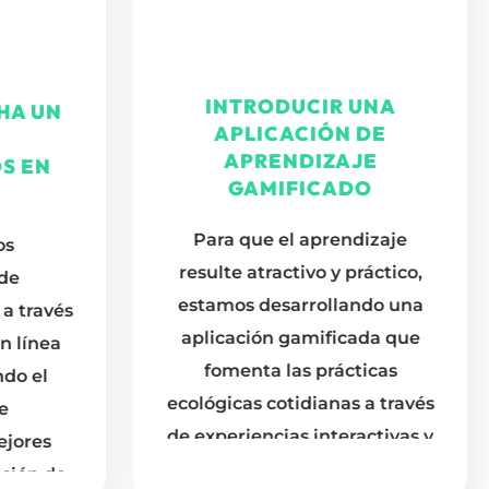
HA UN
INTRODUCIR UNA
APLICACIÓN DE
S EN
APRENDIZAJE
GAMIFICADO
s
Para que el aprendizaje
de
resulte atractivo y práctico,
a través
estamos desarrollando una
 línea
aplicación gamificada que
ndo el
fomenta las prácticas
e
ecológicas cotidianas a través
jores
de experiencias interactivas y
ción de
envolventes.
gicas.