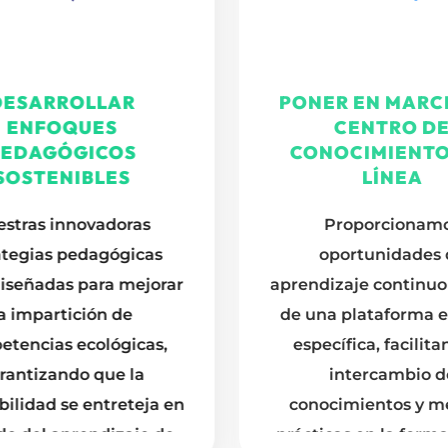
ESARROLLAR
PONER EN MARC
ENFOQUES
CENTRO DE
EDAGÓGICOS
CONOCIMIENTO
OSTENIBLES
LÍNEA
stras innovadoras
Proporcionamo
tegias pedagógicas
oportunidades 
iseñadas para mejorar
aprendizaje continuo 
a impartición de
de una plataforma en
tencias ecológicas,
específica, facilita
antizando que la
intercambio d
ilidad se entreteja en
conocimientos y me
do del aprendizaje de
prácticas en la forma
adultos.
competencias ecoló