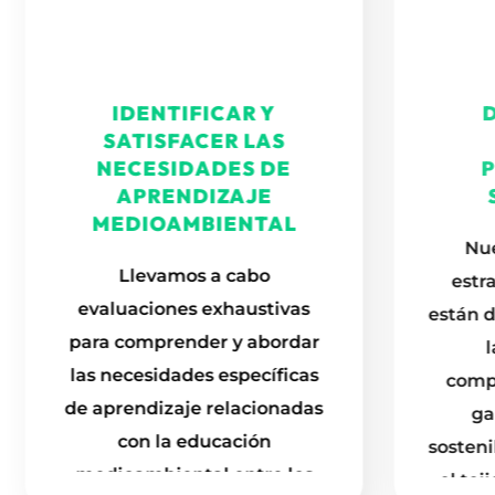
IDENTIFICAR Y
D
SATISFACER LAS
NECESIDADES DE
P
APRENDIZAJE
S
MEDIOAMBIENTAL
Nue
Llevamos a cabo
estra
evaluaciones exhaustivas
están d
para comprender y abordar
l
las necesidades específicas
compe
de aprendizaje relacionadas
gar
con la educación
sostenib
medioambiental entre los
el teji
alumnos adultos.