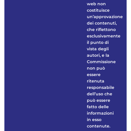
web non
costituisce
un’approvazione
dei contenuti,
che riflettono
esclusivamente
il punto di
vista degli
autori, e la
Commissione
non può
essere
ritenuta
responsabile
dell’uso che
può essere
fatto delle
informazioni
in esso
contenute.