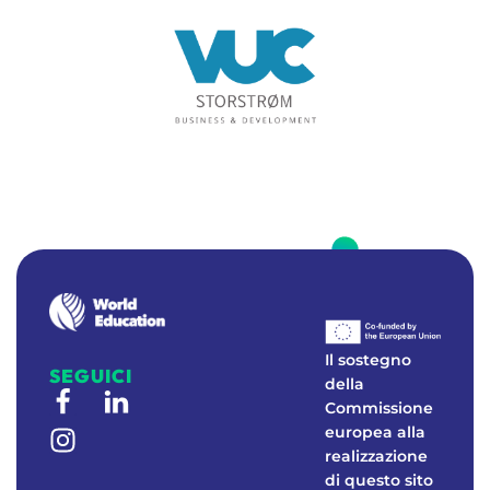
W
E
Real-world education to foster environmental awareness
Il sostegno
SEGUICI
della
Commissione
europea alla
realizzazione
di questo sito