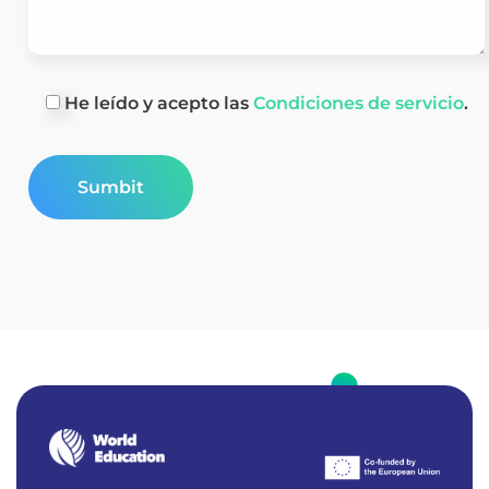
He leído y acepto las
Condiciones de servicio
.
W
E
Real-world education to foster environmental awareness