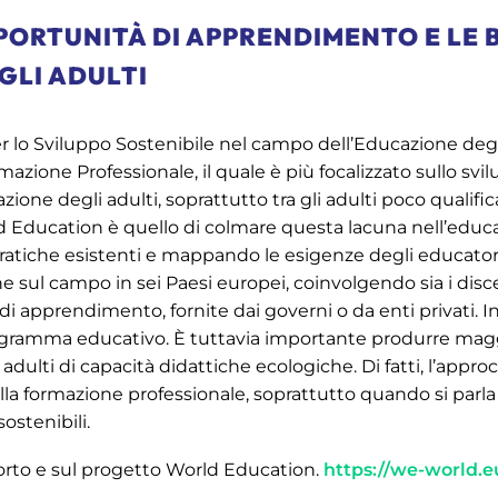
PORTUNITÀ DI APPRENDIMENTO E LE 
GLI ADULTI
 lo Sviluppo Sostenibile nel campo dell’Educazione degli 
rmazione Professionale, il quale è più focalizzato sullo s
e degli adulti, soprattutto tra gli adulti poco qualifica
 Education è quello di colmare questa lacuna nell’educaz
ratiche esistenti e mappando le esigenze degli educator
sul campo in sei Paesi europei, coinvolgendo sia i discent
i apprendimento, fornite dai governi o da enti privati. I
rogramma educativo. È tuttavia importante produrre mag
adulti di capacità didattiche ecologiche. Di fatti, l’app
ella formazione professionale, soprattutto quando si parl
ostenibili.
porto e sul progetto World Education.
https://we-world.e