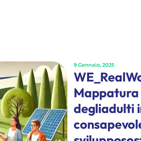
9 Gennaio, 2025
WE_RealWor
Mappatura 
degliadulti 
consapevol
svilupposos