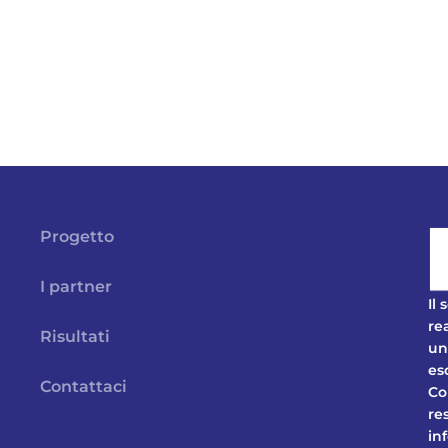
Progetto
I partner
Il
re
Risultati
un
es
Contattaci
Co
re
in