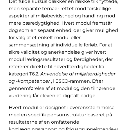
Det fulde kursus dækker en række tilknyttede,
men separate temaer rettet mod forskellige
aspekter af miljøbevidsthed og handling mod
mere bæredygtighed. Hvert modul fremstår
dog som en separat enhed, der giver mulighed
for valg af et enkelt modul eller
sammensætning af individuelle forløb. For at
sikre validitet og anerkendelse giver hvert
modul læringsresultater og færdigheder, der
refererer direkte til hovedfærdigheder fra
kategori T6.2,
Anvendelse af miljøfærdigheder
og -kompetencer
, i ESCO-rammen. Efter
gennemførelse af et modul og den tilhørende
vurdering får eleven et digitalt badge.
Hvert modul er designet i overensstemmelse
med en specifik pensumstruktur baseret på
resultaterne af en omfattende
kortlægningsrapport og fokusgruppeinterview,