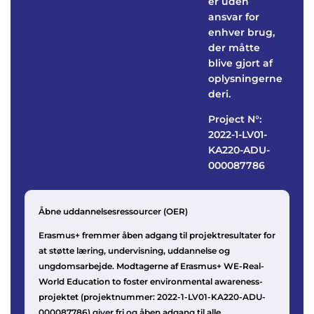
er uden
ansvar for
enhver brug,
der måtte
blive gjort af
oplysningerne
deri.
Project N°:
2022-1-LV01-
KA220-ADU-
000087786
Åbne uddannelsesressourcer (OER)
Erasmus+ fremmer åben adgang til projektresultater for
at støtte læring, undervisning, uddannelse og
ungdomsarbejde. Modtagerne af Erasmus+ WE-Real-
World Education to foster environmental awareness-
projektet (projektnummer: 2022-1-LV01-KA220-ADU-
000087786) giver fri og åben adgang til alle