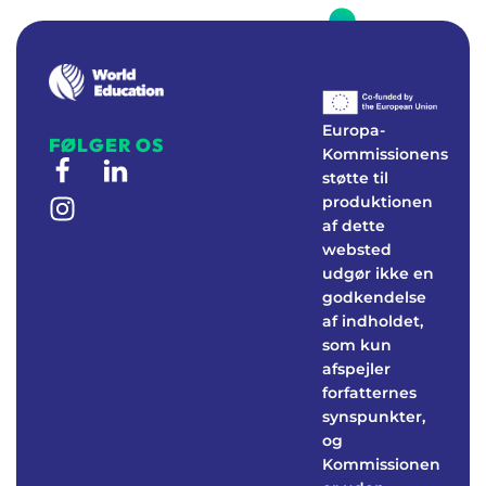
W
E
Real-world education to foster environmental awareness
Europa-
FØLGER OS
Kommissionens
støtte til
produktionen
af dette
websted
udgør ikke en
godkendelse
af indholdet,
som kun
afspejler
forfatternes
synspunkter,
og
Kommissionen